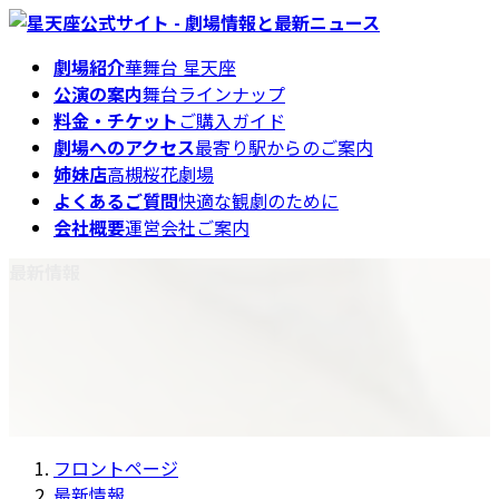
コ
ナ
ン
ビ
劇場紹介
華舞台 星天座
テ
ゲ
公演の案内
舞台ラインナップ
ン
ー
料金・チケット
ご購入ガイド
ツ
シ
劇場へのアクセス
最寄り駅からのご案内
へ
ョ
姉妹店
高槻桜花劇場
ス
ン
よくあるご質問
快適な観劇のために
キ
に
会社概要
運営会社ご案内
ッ
移
プ
動
最新情報
フロントページ
最新情報