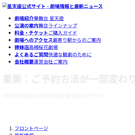
コ
ナ
ン
ビ
劇場紹介
華舞台 星天座
テ
ゲ
公演の案内
舞台ラインナップ
ン
ー
料金・チケット
ご購入ガイド
ツ
シ
劇場へのアクセス
最寄り駅からのご案内
へ
ョ
姉妹店
高槻桜花劇場
ス
ン
よくあるご質問
快適な観劇のために
キ
に
会社概要
運営会社ご案内
ッ
移
プ
動
重要：ご予約方法が一部変わり
最
2025年5月8日
2025年5月8日
星天座公式サイト
終
更
新
日
フロントページ
時