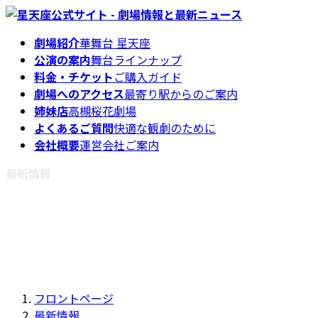
コ
ナ
ン
ビ
劇場紹介
華舞台 星天座
テ
ゲ
公演の案内
舞台ラインナップ
ン
ー
料金・チケット
ご購入ガイド
ツ
シ
劇場へのアクセス
最寄り駅からのご案内
へ
ョ
姉妹店
高槻桜花劇場
ス
ン
よくあるご質問
快適な観劇のために
キ
に
会社概要
運営会社ご案内
ッ
移
プ
動
最新情報
フロントページ
最新情報