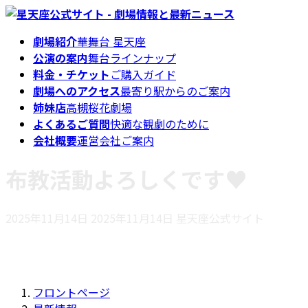
コ
ナ
ン
ビ
劇場紹介
華舞台 星天座
テ
ゲ
公演の案内
舞台ラインナップ
ン
ー
料金・チケット
ご購入ガイド
ツ
シ
劇場へのアクセス
最寄り駅からのご案内
へ
ョ
姉妹店
高槻桜花劇場
ス
ン
よくあるご質問
快適な観劇のために
キ
に
会社概要
運営会社ご案内
ッ
移
プ
動
布教活動よろしくです♥️
最
2025年11月14日
2025年11月14日
星天座公式サイト
終
更
新
日
フロントページ
時