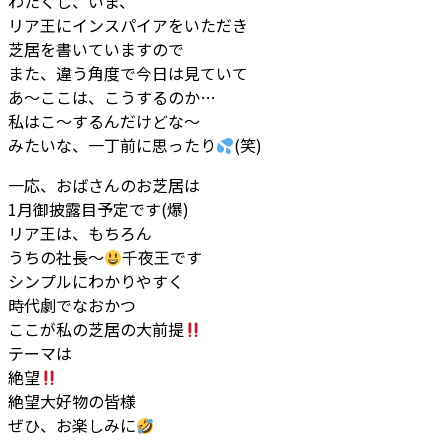
わたくし、いま、
リア王にインスパイアをいただき
芝居を書いていますので
また、違う角度で今日は見ていて
あ～ここは、こうするのか…
私はこ～するんだけどな～
みたいな、一丁前に思ったり
(笑)
一応、おばさんのお芝居は
1月御披露目予定です(爆)
リア王は、もちろん
うちの社長～
千夜王です
シンプルにわかりやすく
時代劇でなおかつ
ここが私の芝居の大前提
テーマは
絶望
絶望大好物の皆様
ぜひ、お楽しみに