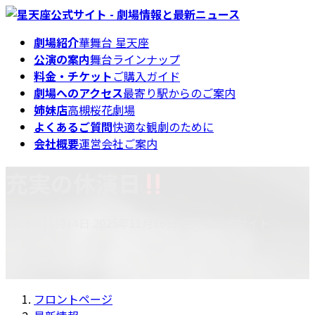
コ
ナ
ン
ビ
劇場紹介
華舞台 星天座
テ
ゲ
公演の案内
舞台ラインナップ
ン
ー
料金・チケット
ご購入ガイド
ツ
シ
劇場へのアクセス
最寄り駅からのご案内
へ
ョ
姉妹店
高槻桜花劇場
ス
ン
よくあるご質問
快適な観劇のために
キ
に
会社概要
運営会社ご案内
ッ
移
プ
動
充実の休演日
最
2025年11月14日
2025年11月16日
星天座公式サイト
終
更
新
日
フロントページ
時