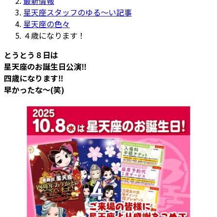
最新情報
:
星天座スタッフのゆる～い記事
星天座の色々
４歳になります！
とうとう８日は
星天座のお誕生日公演‼️
四歳になります‼️
早かったな～(笑)