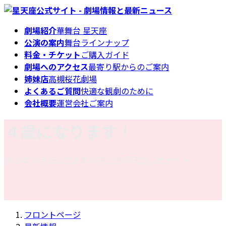
コ
ナ
ン
ビ
劇場紹介
華舞台 星天座
テ
ゲ
公演の案内
舞台ラインナップ
ン
ー
料金・チケット
ご購入ガイド
ツ
シ
劇場へのアクセス
最寄り駅からのご案内
へ
ョ
姉妹店
高槻桜花劇場
ス
ン
よくあるご質問
快適な観劇のために
キ
に
会社概要
運営会社ご案内
ッ
移
プ
動
４歳になります！
最
2025年10月7日
2025年10月10日
星天座公式サイト
終
更
新
日
フロントページ
時